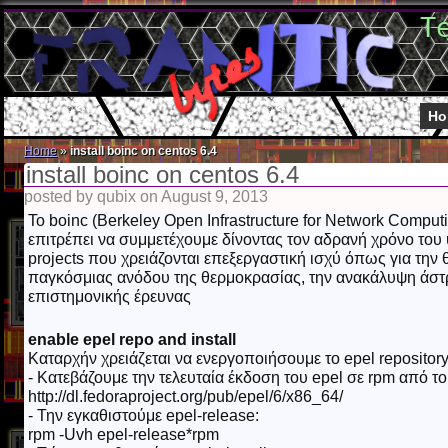
T
Ho
Home
»
install boinc on centos 6.4
install boinc on centos 6.4
posted by qubix on August 9, 2013
Το boinc (Berkeley Open Infrastructure for Network Computi
επιτρέπει να συμμετέχουμε δίνοντας τον αδρανή χρόνο του
projects που χρειάζονται επεξεργαστική ισχύ όπως για την 
παγκόσμιας ανόδου της θερμοκρασίας, την ανακάλυψη άστρ
επιστημονικής έρευνας
enable epel repo and install
Καταρχήν χρειάζεται να ενεργοποιήσουμε το epel repository
- Κατεβάζουμε την τελευταία έκδοση του epel σε rpm από το
http://dl.fedoraproject.org/pub/epel/6/x86_64/
- Την εγκαθιστούμε epel-release:
rpm -Uvh epel-release*rpm