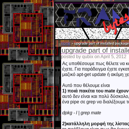
Home
»
upgrade part of installed packages
upgrade part of instal
posted by qubix on April 5, 2012
Ας υποθέσουμε πως θέλετε να κ
έχετε. Για παράδειγμα έχετε εγκα
μαζικό apt-get update ή ακόμη χε
Αυτό που θέλουμε είναι
1) ποιά πακέτα του mate έχου
αυτό δεν είναι και πολύ δύσκολο,
ένα pipe σε grep να διαλέξουμε 
dpkg - l | grep mate
2)κατάλληλη μορφή της λίστας