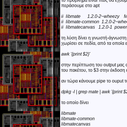
το πρόβλημα είναι πως θα έχουμε
περάσουμε στο apt
ii libmate 1.2.0-2~wheezy MA
ii libmate-common 1.2.0-2~whe
ii libmatecanvas 1.2.0-1 powerf
τη λύση δίνει η γνωστή-άγνωστη
χωρίσει σε πεδία, από τα οποία ε
awk '{print $2}'
στην περίπτωση του output μας απ
του πακέτου, το $3 στην έκδοση 
αν τώρα κάνουμε pipe το ouput τ
dpkg -l | grep mate | awk '{print $
το οποίο δίνει
libmate
libmate-common
libmatecanvas