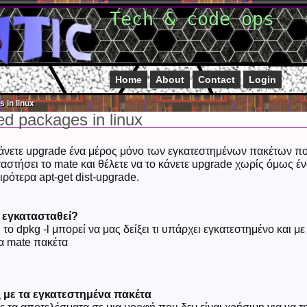
Tech & code ops
Home
About
Contact
Login
 in linux
led packages in linux
άνετε upgrade ένα μέρος μόνο των εγκατεστημένων πακέτων π
ταστήσει το mate και θέλετε να το κάνετε upgrade χωρίς όμως έ
ιρότερα apt-get dist-upgrade.
ν εγκατασταθεί?
 το dpkg -l μπορεί να μας δείξει τι υπάρχει εγκατεστημένο και με
τα mate πακέτα
 με τα εγκατεστημένα πακέτα