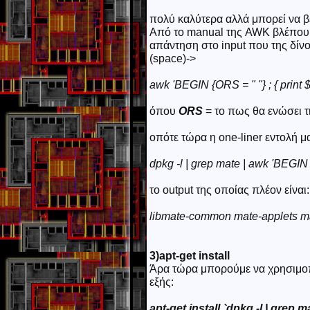
πολύ καλύτερα αλλά μπορεί να βε
Από το manual της AWK βλέπουμ
απάντηση στο input που της δίνο
(space)->
awk 'BEGIN {ORS = " "} ; { print $
όπου
ORS
= το πως θα ενώσει τ
οπότε τώρα η one-liner εντολή μα
dpkg -l | grep mate | awk 'BEGIN {O
το output της οποίας πλέον είναι:
libmate-common mate-applets 
3)apt-get install
Άρα τώρα μπορούμε να χρησιμοπ
εξής:
apt-get install `dpkg -l | grep m