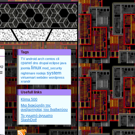
Tags
TV
android
arch
centos
cli
cpanel
dns
drupal
eclipse
java
ου
linux
joomla
mod_security
να
system
nightmare
nodejs
virtuemart
webdev
wordpress
xrandr
Usefull links
Klima 500
Μια διακύρηξη της
ανεξαρτησίας του διαδικτύου
Το γνωστό άγνωστο
SlashDot!