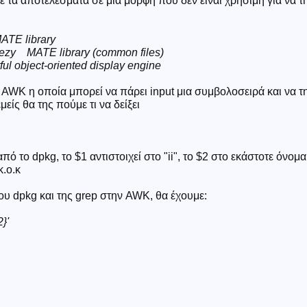
 τα αποτελέσματα σε μια μορφή που δεν είναι χρήσιμη για να τ
TE library
ezy MATE library (common files)
ul object-oriented display engine
 AWK η οποία μπορεί να πάρει input μια συμβολοσειρά και να τ
μείς θα της πούμε τι να δείξει
ό το dpkg, το $1 αντιστοιχεί στο "ii", το $2 στο εκάστοτε όνομα
κ.ο.κ
ου dpkg και της grep στην AWK, θα έχουμε:
2}'