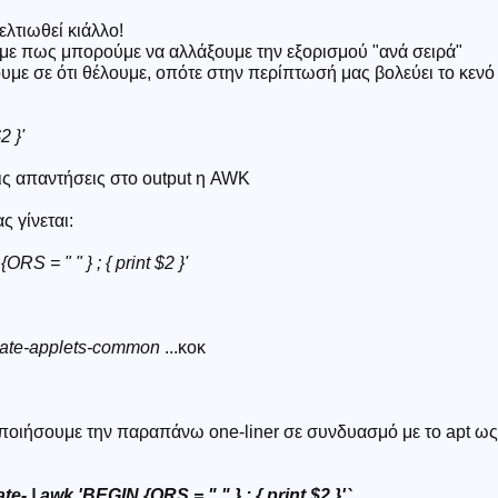
λτιωθεί κιάλλο!
ε πως μπορούμε να αλλάξουμε την εξορισμού "ανά σειρά"
υμε σε ότι θέλουμε, οπότε στην περίπτωσή μας βολεύει το κενό
2 }'
ις απαντήσεις στο output η AWK
ς γίνεται:
RS = " " } ; { print $2 }'
mate-applets-common
...κοκ
οιήσουμε την παραπάνω one-liner σε συνδυασμό με το apt ως
ate- | awk 'BEGIN {ORS = " " } ; { print $2 }'`