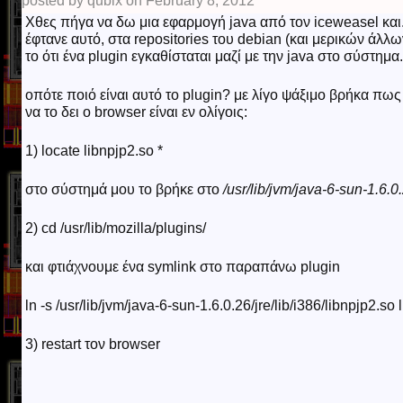
posted by qubix on February 8, 2012
Χθες πήγα να δω μια εφαρμογή java από τον iceweasel και.
έφτανε αυτό, στα repositories του debian (και μερικών άλλ
το ότι ένα plugin εγκαθίσταται μαζί με την java στο σύστημα.
οπότε ποιό είναι αυτό το plugin? με λίγο ψάξιμο βρήκα πως ε
να το δει ο browser είναι εν ολίγοις:
1) locate libnpjp2.so *
στο σύστημά μου το βρήκε στο
/usr/lib/jvm/java-6-sun-1.6.0.
2) cd /usr/lib/mozilla/plugins/
και φτιάχνουμε ένα symlink στο παραπάνω plugin
ln -s /usr/lib/jvm/java-6-sun-1.6.0.26/jre/lib/i386/libnpjp2.so
3) restart τον browser