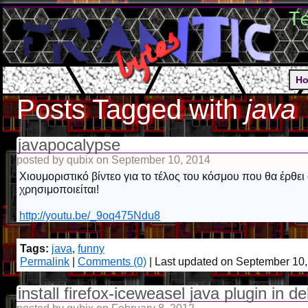
T
H
Posts Tagged with
java
javapocalypse
posted by qubix on September 10, 2014
Χιουμοριστικό βίντεο για το τέλος του κόσμου που θα έρθει
χρησιμοποιείται!
http://youtu.be/_9oq475Ndu8
Tags:
java
,
funny
Permalink
|
Comments (0)
| Last updated on September 10
install firefox-iceweasel java plugin in d