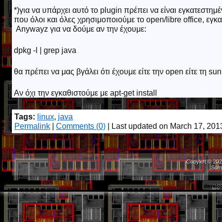
*)για να υπάρχει αυτό το plugin πρέπει να είναι εγκατεστη
που όλοι και όλες χρησιμοποιούμε το open/libre office, εγκα
Anywayz για να δούμε αν την έχουμε:
dpkg -l | grep java
θα πρέπει να μας βγάλει ότι έχουμε είτε την open είτε τη su
Αν όχι την εγκαθιστούμε με apt-get install
Tags:
linux
,
java
Permalink
|
Comments (0)
| Last updated on March 17, 201
Copyleft © 202
Som