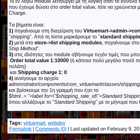
To εν λόγω module λειτουργεί με τη λογική όταν το σύνολο 
που έχουμε δώσει στο order total value, τότε να χρεώνεται
Charge.
Tα βήματα είναι:
1)
πηγαίνουμε στη διαχείριση του
Virtuemart->admin->con
"shipping". Από τη λίστα μαρκάρουμε το "
standard shippin
2)
μετά στο
store->list shipping modules
, πηγαίνουμε στο
Ship Method
".
3)
στις ιδιότητες του module σβήνουμε τυχόν τιμές που μπο
Order total value 1:10000
(ή κάποιο πολύ μεγάλο ποσό πο
πελάτη)
και
Shipping charge 1: 0
4)
ανοίγουμε το αρχείο
administrator/components/com_virtuemart/classes/shipping
και βρίσκουμε την 1η γραμμή που έχει το
$html .= "<label for=\"$shipping_rate_id\">Standard Shippi
όπου αλλάζουμε το "
Standard Shipping
" με το μήνυμα που 
Tags:
virtuemart
,
webdev
Permalink
|
Comments (0)
| Last updated on February 9, 2