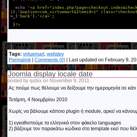
echo
'<a href="index.php?page=checkout.index&chec
1
).
'&option=com_virtuemart&Itemid=1" class="checkou
>_(
'back'
).
'</a>'
;

 }
?>
Tags:
virtuemart
,
webdev
Permalink
|
Comments (0)
| Last updated on February 9, 2
Joomla display locale date
posted by qubix on November 9, 2011
Ας πούμε πως θέλουμε να δείξουμε την ημερομηνία σε κάτι 
Τετάρτη, 4 Νοεμβρίου 2010
Χωρίς να βάλουμε κάποιο plugin ή module, αρκεί να κάνουμ
1) εγκαθιστούμε τα ελληνικά στον φάκελο languages
2) βάζουμε τον παρακάτω κώδικα στο template εκεί που θ