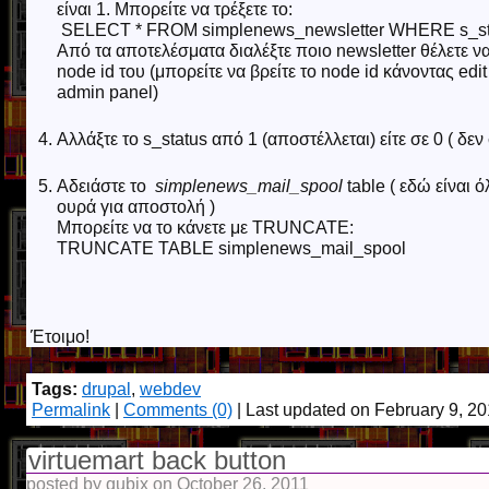
είναι 1. Μπορείτε να τρέξετε το:
SELECT * FROM simplenews_newsletter WHERE s_sta
Από τα αποτελέσματα διαλέξτε ποιο newsletter θέλετε να
node id του (μπορείτε να βρείτε το node id κάνοντας edi
admin panel)
Αλλάξτε το s_status από 1 (αποστέλλεται) είτε σε 0 ( δεν 
Αδειάστε το
simplenews_mail_spool
table ( εδώ είναι 
ουρά για αποστολή )
Μπορείτε να το κάνετε με TRUNCATE:
TRUNCATE TABLE simplenews_mail_spool
Έτοιμο!
Tags:
drupal
,
webdev
Permalink
|
Comments (0)
| Last updated on February 9, 2
virtuemart back button
posted by qubix on October 26, 2011