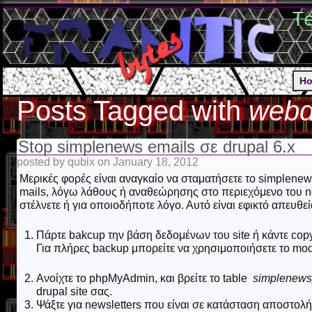
T
H
Posts Tagged with
web
Stop simplenews emails σε drupal 6.x
posted by qubix on January 18, 2012
Μερικές φορές είναι αναγκαίο να σταματήσετε το simplenews
mails, λόγω λάθους ή αναθεώρησης στο περιεχόμενο του ne
στέλνετε ή για οποιοδήποτε λόγο. Αυτό είναι εφικτό απευθ
Πάρτε bakcup την βάση δεδομένων του site ή κάντε cop
Για πλήρες backup μπορείτε να χρησιμοποιήσετε το mo
Ανοίχτε το phpMyAdmin, και βρείτε το table
simplenews
drupal site σας.
Ψάξτε για newsletters που είναι σε κατάσταση αποστολής