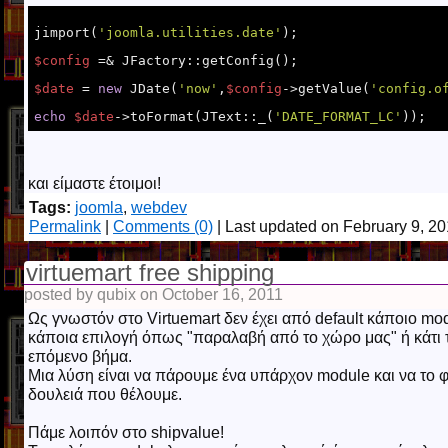
jimport(
'joomla.utilities.date'
);

$config
 =& JFactory::getConfig();

$date
 = 
new
 JDate(
'now'
,
$config
->getValue(
'config.o
echo
$date
->toFormat(JText::_(
'DATE_FORMAT_LC'
));
και είμαστε έτοιμοι!
Tags:
joomla
,
webdev
Permalink
|
Comments (0)
| Last updated on February 9, 2
virtuemart free shipping
posted by qubix on October 16, 2011
Ως γνωστόν στο Virtuemart δεν έχει από default κάποιο m
κάποια επιλογή όπως "παραλαβή από το χώρο μας" ή κάτι 
επόμενο βήμα.
Μια λύση είναι να πάρουμε ένα υπάρχον module και να το φ
δουλειά που θέλουμε.
Πάμε λοιπόν στο shipvalue!