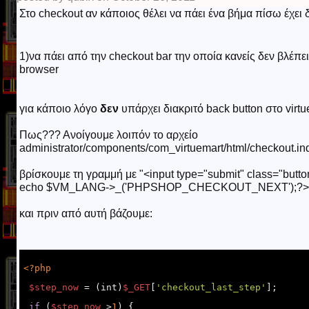
Στο checkout αν κάποιος θέλει να πάει ένα βήμα πίσω έχει 
1)να πάει από την checkout bar την οποία κανείς δεν βλέπει
browser
για κάποιο λόγο
δεν
υπάρχει διακριτό back button στο virtu
Πως???
Ανοίγουμε λοιπόν το αρχείο
administrator/components/com_virtuemart/html/checkout.in
βρίσκουμε τη γραμμή με "<input type="submit" class="but
echo $VM_LANG->_('PHPSHOP_CHECKOUT_NEXT');?> >
και πριν από αυτή βάζουμε:
<?php
$step_now
 = (int)
$_GET
[
'checkout_last_step'
];

if
 (
$step_now
 >
1
) {
