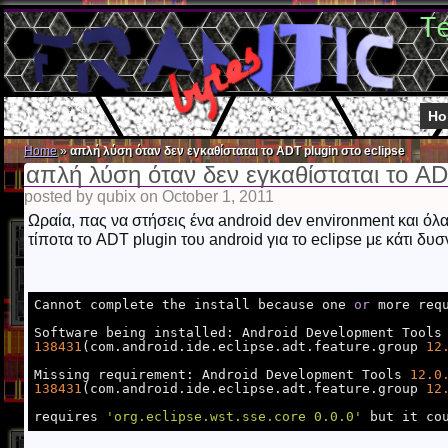
T
Ho
Home
»
απλή λύση όταν δεν εγκαθίσταται το ADT plugin στο eclipse
απλή λύση όταν δεν εγκαθίσταται το ADT
posted by qubix on October 1, 2011
Ωραία, πας να στήσεις ένα android dev environment και όλα
τίποτα το ADT plugin του android για το eclipse με κάτι δυσ
Cannot complete the install because one 
or
 more req
Software being installed: Android Development Tools
138431
(com.android.ide.eclipse.adt.feature.group 
12
Missing requirement: Android Development Tools 
12.0
138431
(com.android.ide.eclipse.adt.feature.group 
12
requires 
'org.eclipse.wst.sse.core 0.0.0'
 but it co