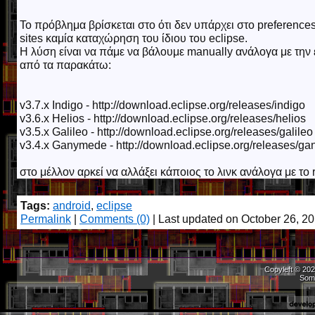
Το πρόβλημα βρίσκεται στο ότι δεν υπάρχει στο preferences-
sites καμία καταχώρηση του ίδιου του eclipse.
H λύση είναι να πάμε να βάλουμε manually ανάλογα με την 
από τα παρακάτω:
v3.7.x Indigo - http://download.eclipse.org/releases/indigo
v3.6.x Helios - http://download.eclipse.org/releases/helios
v3.5.x Galileo - http://download.eclipse.org/releases/galileo
v3.4.x Ganymede - http://download.eclipse.org/releases/g
στο μέλλον αρκεί να αλλάξει κάποιος το λινκ ανάλογα με το 
Tags:
android
,
eclipse
Permalink
|
Comments (0)
| Last updated on October 26, 2
Copyleft © 202
Som