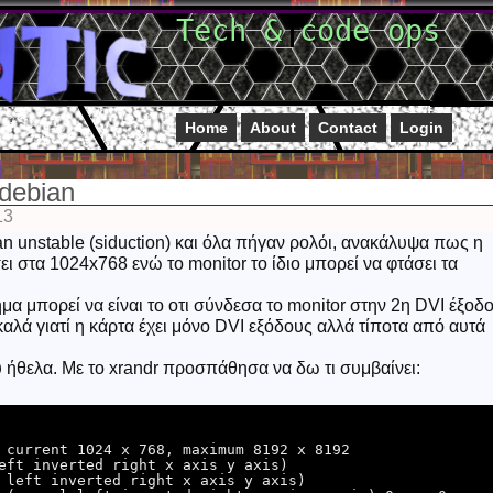
Tech & code ops
Home
About
Contact
Login
 debian
13
n unstable (siduction) και όλα πήγαν ρολόι, ανακάλυψα πως η
ει στα 1024x768 ενώ το monitor το ίδιο μπορεί να φτάσει τα
 μπορεί να είναι το οτι σύνδεσα το monitor στην 2η DVI έξοδ
καλά γιατί η κάρτα έχει μόνο DVI εξόδους αλλά τίποτα από αυτά
ήθελα. Με το xrandr προσπάθησα να δω τι συμβαίνει:
 current 1024 x 768, maximum 8192 x 8192

eft inverted right x axis y axis)

 left inverted right x axis y axis)
