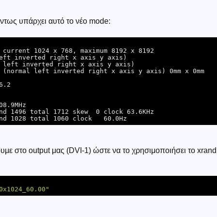
 όντως υπάρχει αυτό το νέο mode:
 current 1024 x 768, maximum 8192 x 8192

eft inverted right x axis y axis)

 left inverted right x axis y axis)

 (normal left inverted right x axis y axis) 0mm x 0mm

με στο output μας (DVI-1) ώστε να το χρησιμοποιήσει το xrand
0x1024_60.00"