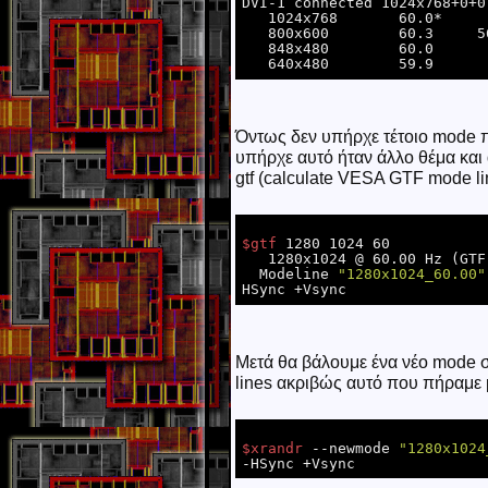
DVI-1 connected 1024x768+0+0
   1024x768       60.0* 

   800x600        60.3     56.2  

   848x480        60.0  

Όντως δεν υπήρχε τέτοιο mode π
υπήρχε αυτό ήταν άλλο θέμα και 
gtf (calculate VESA GTF mode l
$gtf
 1280 1024 60

   1280x1024 @ 60.00 Hz (GTF) hsync: 63.60 kHz; pclk: 108.88 MHz

  Modeline 
"1280x1024_60.00"
Μετά θα βάλουμε ένα νέο mode σ
lines ακριβώς αυτό που πήραμε με
$xrandr
 --newmode 
"1280x1024