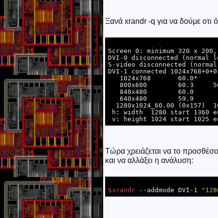
Ξανά xrandr -q για να δούμε οτι
Screen 0: minimum 320 x 200,
DVI-0 disconnected (normal l
S-video disconnected (normal
DVI-1 connected 1024x768+0+0
   1024x768       60.0* 

   800x600        60.3     56.2  

   848x480        60.0  

   640x480        59.9  

  1280x1024_60.00 (0x157)  108.9MHz

 h: width  1280 start 1360 end 1496 total 1712 skew  0 clock 63.6KHz

Τώρα χρειάζεται να το προσθέσου
και να αλλάξει η ανάλυση:
$xrandr
 --addmode DVI-1 
"128