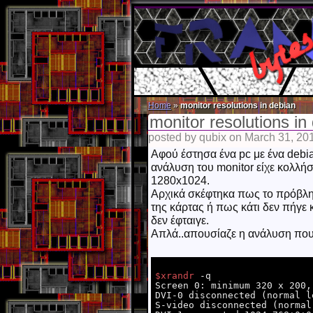
Home
»
monitor resolutions in debian
monitor resolutions in
posted by qubix on March 31, 20
Αφού έστησα ένα pc με ένα debia
ανάλυση του monitor είχε κολλήσ
1280x1024.
Αρχικά σκέφτηκα πως το πρόβλημα
της κάρτας ή πως κάτι δεν πήγε 
δεν έφταιγε.
Απλά..απουσίαζε η ανάλυση που 
$xrandr
 -q

Screen 0: minimum 320 x 200,
DVI-0 disconnected (normal l
S-video disconnected (normal