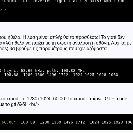
 (normal left inverted right x axis y axis) 0mm x 0mm

ου ήθελα. Η λύση είναι απλή: θα το προσθέσω! Το γιατί δεν
απλά ήθελα να παίξει με τη σωστή ανάλυση η οθόνη. Αρχικά με 
ines) θα βρούμε τις παραμέτρους που χρειαζόμαστε:
  108.88  1280 1360 1496 1712  1024 1025 1028 1060  -
το xrandr το 1280x1024_60.00. To xrandr παίρνει GTF mode
 το gtf δλδ! :<br/>
_60.00"
  108.88  1280 1360 1496 1712  1024 1025 1028 1060