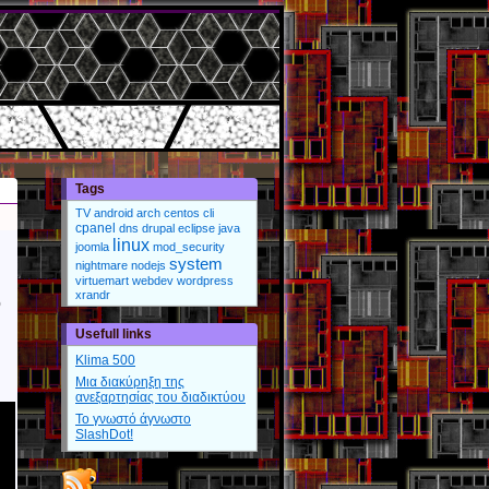
Tags
TV
android
arch
centos
cli
cpanel
dns
drupal
eclipse
java
linux
joomla
mod_security
system
nightmare
nodejs
virtuemart
webdev
wordpress
xrandr
ο
Usefull links
Klima 500
Μια διακύρηξη της
ανεξαρτησίας του διαδικτύου
Το γνωστό άγνωστο
SlashDot!