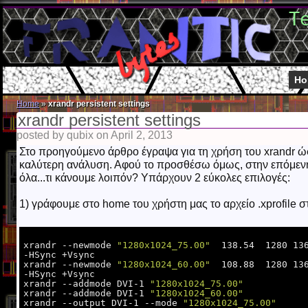
T
Ho
Home
»
xrandr persistent settings
xrandr persistent settings
posted by qubix on April 2, 2013
Στο προηγούμενο άρθρο έγραψα για τη χρήση του xrandr 
καλύτερη ανάλυση. Αφού το προσθέσω όμως, στην επόμενη
όλα...τι κάνουμε λοιπόν? Υπάρχουν 2 εύκολες επιλογές:
1) γράφουμε στο home του χρήστη μας το αρχείο .xprofile σ
xrandr --newmode 
"1280x1024_75.00"
  138.54  1280 136
-HSync +Vsync

xrandr --newmode 
"1280x1024_60.00"
  108.88  1280 136
-HSync +Vsync

xrandr --addmode DVI-1 
"1280x1024_75.00"
xrandr --addmode DVI-1 
"1280x1024_60.00"
xrandr --output DVI-1 --mode 
"1280x1024_75.00"