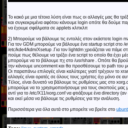
Το κακό με μια τέτοια λύση είναι πως οι αλλαγές μας θα τρ
και συγκεκριμένα αφότου κάνουμε login οπότε θα δούμε π
να έχουμε σφάλματα σε applets κλπκλπ
2) Μπορούμε να βάλουμε τις εντολές στον εκάστοτε login 
Για τον GDM μπορούμε να βάλουμε ένα startup script στο /
/etc/kde4/kdm/Xsetup .Για τον lightdm χρειάζεται να πάμε στο
πούμε πως θέλουμε να τρέξει ένα script το οποίο θα έχει μ
μπορούμε να το βάλουμε πχ στο /usr/share . Οπότε θα βρούμ
την κάνουμε uncomment και θα προσθέσουμε το path του μα
Οι παραπάνω επιλογές είναι καλύτερες γιατί τρέχουν το xra
αλλαγές είναι ορατές σε όλους τους χρήστες όχι μόνο σε αυτ
Tέλος, είναι δυνατό να βάλουμε τις ρυθμίσεις μας στο xorg.c
μπορούμε να το χρησιμοποιήσουμε για τους σκοπούς μας 
αντί για το /etc/X11/xorg.conf να φτιάξουμε ένα directory (αν
και εκεί μέσα να βάλουμε τις ρυθμίσεις για την ανάλυση.
Περισσότερα για όλα αυτά στο μπορείτε να βρείτε στο
ubunt