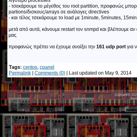
λιγότερο processes
- τσεκάρουμε το μέγεθος του root partition, προφανώς μπ
partions/δισκους/arrays σε ανάλογες directives
- και τέλος τσεκάρουμε το load με 1minute, 5minutes, 15m
μετά από αυτά, κάνουμε restart τον snmpd και βλέπουμε αν 
μας
προφανώς πρέπει να έχουμε ανοίξει την
161 udp port
για ν
Tags:
centos
,
cpanel
Permalink
|
Comments (0)
| Last updated on May 9, 2014
Copyleft © 202
Som