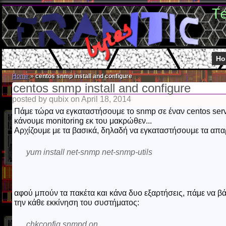
T
Ho
Home
»
centos snmp install and configure
centos snmp install and configure
posted by qubix on April 18, 2014
Πάμε τώρα να εγκαταστήσουμε το snmp σε έναν centos serve
κάνουμε monitoring εκ του μακρώθεν...
Αρχίζουμε με τα βασικά, δηλαδή να εγκαταστήσουμε τα απα
yum install net-snmp net-snmp-utils
αφού μπούν τα πακέτα και κάνα δυο εξαρτήσεις, πάμε να β
την κάθε εκκίνηση του συστήματος:
chkconfig snmpd on