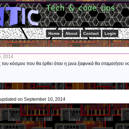
Tech & code ops
Home
About
Contact
Login
0, 2014
ος του κόσμου που θα έρθει όταν η java ξαφνικά θα σταματήσει ν
 updated on September 10, 2014