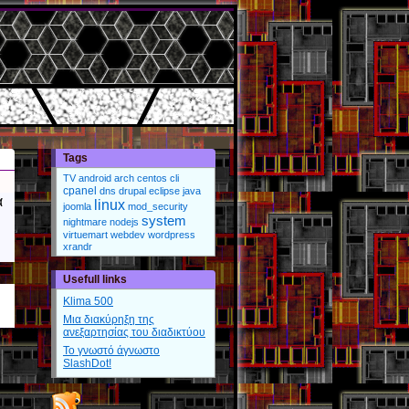
Tags
TV
android
arch
centos
cli
cpanel
dns
drupal
eclipse
java
α
linux
joomla
mod_security
system
nightmare
nodejs
virtuemart
webdev
wordpress
xrandr
Usefull links
Klima 500
Μια διακύρηξη της
ανεξαρτησίας του διαδικτύου
Το γνωστό άγνωστο
SlashDot!