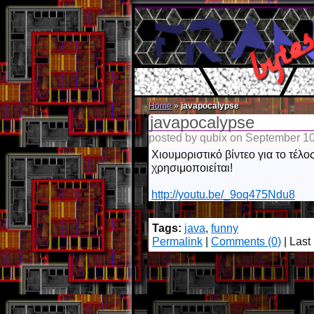
Home
»
javapocalypse
javapocalypse
posted by qubix on September 1
Χιουμοριστικό βίντεο για το τέλ
χρησιμοποιείται!
http://youtu.be/_9oq475Ndu8
Tags:
java
,
funny
Permalink
|
Comments (0)
| Last