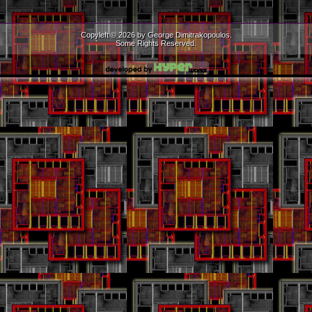
Copyleft © 2026 by George Dimitrakopoulos.
Some Rights Reserved.