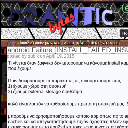
T
Ho
Home
»
android Failure [INSTALL_FAILED_INSUFFICIENT_STORAGE]
android Failure [INSTALL_FAILED_
posted by qubix on April 19, 2015
Τι γίνεται όταν ξαφνικά δεν μπορούμε να κάνουμε install κα
που έχουμε;
Πριν δοκιμάσουμε τα παρακάτω, ας σιγουρευτούμε πως
1) έχουμε χώρο στη συσκευή
2) έχουμε external storage διαθέσιμο
καλό είναι λοιπόν να καθαρίσουμε πρώτα τη συσκευή μας, 
μπορούμε να χρησιμοποιήσουμε κάποιο app οπως πχ το and
caches και να απεγκαταστήσουμε τυχόν άχρηστες πλέον ε
μετακινήσουμε με το app2sd κάποιες εφαρμογές στην κάρτ