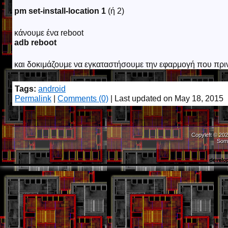
pm set-install-location 1
(ή 2)
κάνουμε ένα reboot
adb reboot
και δοκιμάζουμε να εγκαταστήσουμε την εφαρμογή που πρι
Tags:
android
Permalink
|
Comments (0)
| Last updated on May 18, 2015
Copyleft © 202
Som