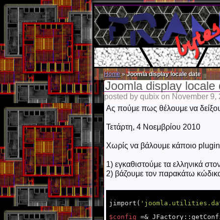
Home
»
Joomla display locale date
Joomla display locale
posted by qubix on November 9,
Ας πούμε πως θέλουμε να δείξουμ
Τετάρτη, 4 Νοεμβρίου 2010
Χωρίς να βάλουμε κάποιο plugin 
1) εγκαθιστούμε τα ελληνικά στ
2) βάζουμε τον παρακάτω κώδικα
jimport(
'joomla.utilities.da
$config
 =& JFactory::getConfi