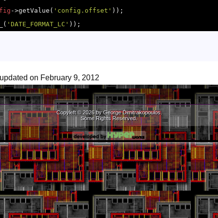
fig
->getValue(
'config.offset'
));

_(
'DATE_FORMAT_LC'
));
 updated on February 9, 2012
Copyleft © 2026 by George Dimitrakopoulos.
Some Rights Reserved.