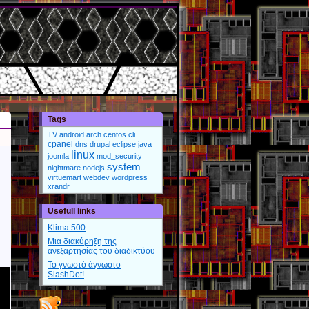
Tags
TV
android
arch
centos
cli
cpanel
dns
drupal
eclipse
java
linux
joomla
mod_security
system
nightmare
nodejs
virtuemart
webdev
wordpress
xrandr
Usefull links
Klima 500
Μια διακύρηξη της
ανεξαρτησίας του διαδικτύου
Το γνωστό άγνωστο
SlashDot!