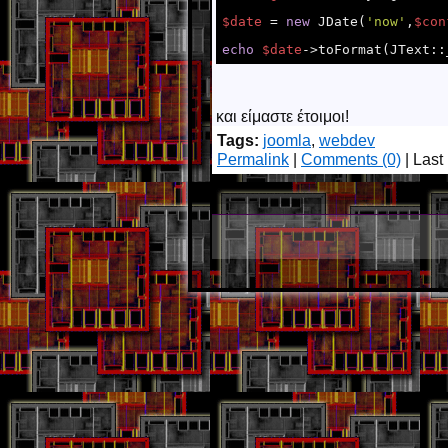
$date
 = 
new
 JDate(
'now'
,
$con
echo
$date
->toFormat(JText::
και είμαστε έτοιμοι!
Tags:
joomla
,
webdev
Permalink
|
Comments (0)
| Last