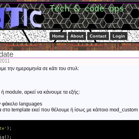
Tech & code ops
Home
About
Contact
Login
 date
 2011
ε την ημερομηνία σε κάτι του στυλ:
ή module, αρκεί να κάνουμε τα εξής:
ον φάκελο languages
 στο template εκεί που θέλουμε ή ίσως με κάποιο mod_custom
te'
);

g();
