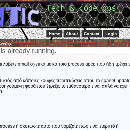
Tech & code ops
Home
About
Contact
Login
unning.
is already running.
αι λάβετε email σχετικά με κάποιο process upcp που ήδη τρέχει 
s! Εκτός από κάποιες κουφές περιπτώσεις όπου το cpanel updat
ροηγούμενη φορά που έτρεξε, το πιθανότερο είναι απλά να έχει
d.
rocess ή σκοτώστε αυτό που νομίζετε πως είναι περιττό ή