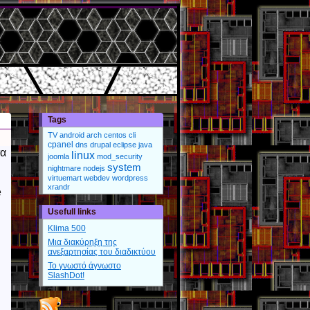
Tags
TV
android
arch
centos
cli
cpanel
dns
drupal
eclipse
java
τα
linux
joomla
mod_security
system
nightmare
nodejs
virtuemart
webdev
wordpress
xrandr
e
Usefull links
Klima 500
Μια διακύρηξη της
ανεξαρτησίας του διαδικτύου
Το γνωστό άγνωστο
SlashDot!