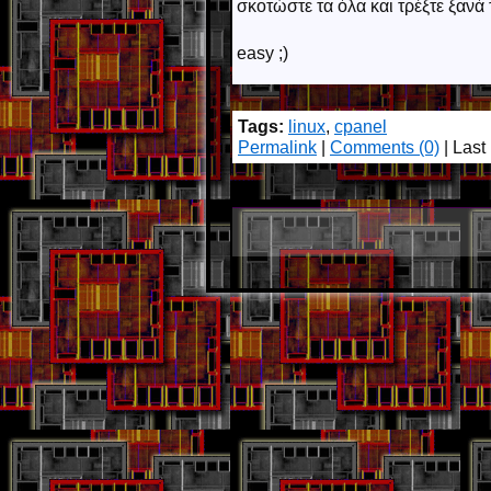
σκοτώστε τα όλα και τρέξτε ξανά 
easy ;)
Tags:
linux
,
cpanel
Permalink
|
Comments (0)
| Last