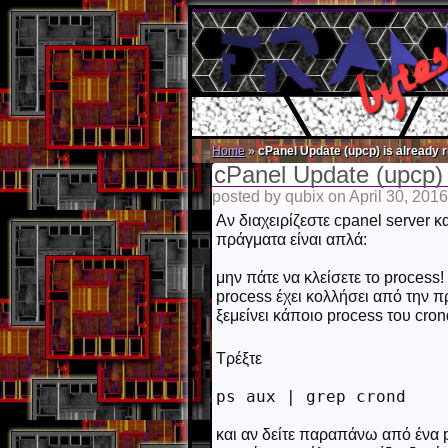
Home
»
cPanel Update (upcp) is already r
cPanel Update (upcp) 
posted by qubix on April 30, 2016
Αν διαχειρίζεστε cpanel server κ
πράγματα είναι απλά:
μην πάτε να κλείσετε το proces
process έχει κολλήσει από την π
ξεμείνει κάποιο process του cron
Τρέξτε
ps aux | grep crond
και αν δείτε παραπάνω από ένα p