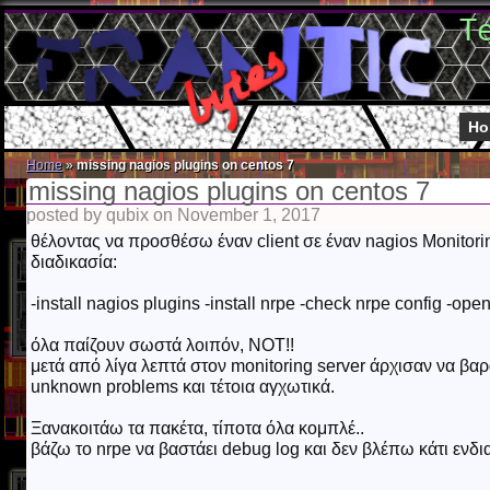
T
Ho
Home
»
missing nagios plugins on centos 7
missing nagios plugins on centos 7
posted by qubix on November 1, 2017
θέλοντας να προσθέσω έναν client σε έναν nagios Monitori
διαδικασία:
-install nagios plugins -install nrpe -check nrpe config -open 
όλα παίζουν σωστά λοιπόν, NOT!!
μετά από λίγα λεπτά στον monitoring server άρχισαν να βαρ
unknown problems και τέτοια αγχωτικά.
Ξανακοιτάω τα πακέτα, τίποτα όλα κομπλέ..
βάζω το nrpe να βαστάει debug log και δεν βλέπω κάτι ενδι