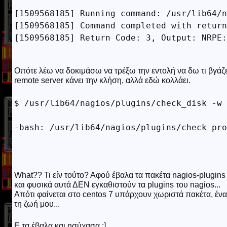
[1509568185] Running command: /usr/lib64/n
[1509568185] Command completed with return
[1509568185] Return Code: 3, Output: NRPE:
Οπότε λέω να δοκιμάσω να τρέξω την εντολή να δω τι βγάζε
remote server κάνει την κλήση, αλλά εδώ κολλάει.
$ /usr/lib64/nagios/plugins/check_disk -w 
What?? Τι είν τούτο? Αφού έβαλα τα πακέτα nagios-plugins κ
και φυσικά αυτά ΔΕΝ εγκαθιστούν τα plugins του nagios...
Απότι φαίνεται στο centos 7 υπάρχουν χωριστά πακέτα, ένα
τη ζωή μου...
Ε τα έβαλα και ησύχασα :]