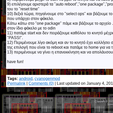
9) επιλέγουμε αριστερά τα "auto reboot","one package","p
του το "reset time"
10) δεξιά τώρα, πηγαίνουμε στο "select ops" και βάζουμε το 
που υπάρχει στον φάκελο.
Κάτω κάτω στο "one package" πάμε και βάζουμε το αρχείο .
στον ίδιο φάκελο με το odin
11) πατάμε start και δεν πειράζουμε καθόλου το κινητό μέχρ
"PASS!".
12) Περιμένουμε λίγο ακόμη και αν το κινητό έχει κολλήσει
της επιλογή που είναι το reboot και πατάμε το home για να 
13) περιμένουμε να γίνει η επανεκκίνηση και να απολάυσου
have fun!
Tags:
android
,
cyanogenmod
Permalink
|
Comments (0)
| Last updated on January 4, 20
Copyleft © 202
Som