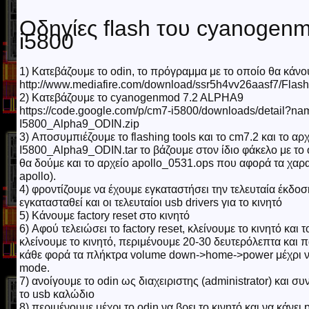
Οδηγίες flash του cyanogenm
i5800
1) Κατεβάζουμε το odin, το πρόγραμμα με το οποίο θα κάνου
http://www.mediafire.com/download/ssr5h4vv26aasf7/Flash
2) Κατεβάζουμε το cyanogenmod 7.2 ALPHA9
https://code.google.com/p/cm7-i5800/downloads/detail?n
I5800_Alpha9_ODIN.zip
3) Αποσυμπιέζουμε το flashing tools και το cm7.2 και το α
I5800_Alpha9_ODIN.tar το βάζουμε στον ίδιο φάκελο με το o
θα δούμε και το αρχείο apollo_0531.ops που αφορά τα χαρα
apollo).
4) φροντίζουμε να έχουμε εγκαταστήσει την τελευταία έκδο
εγκατασταθεί και οι τελευταίοι usb drivers για το κινητό
5) Κάνουμε factory reset στο κινητό
6) Αφού τελειώσει το factory reset, κλείνουμε το κινητό κα
κλείνουμε το κινητό, περιμένουμε 20-30 δευτερόλεπτα και
κάθε φορά τα πλήκτρα volume down->home->power μέχρι ν
mode.
7) ανοίγουμε το odin ως διαχειριστης (administrator) και σ
το usb καλώδιο
8) περιμένουμε μέχρι το odin να βρει το κινητό και να κάνει