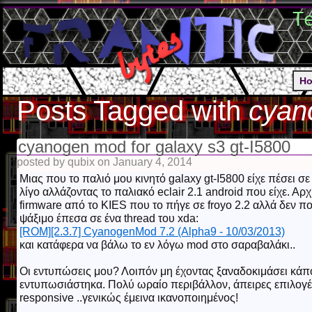
T
H
Posts Tagged with
cyan
cyanogen mod for galaxy s3 gt-I5800
posted by qubix on January 4, 2014
Μιας που το παλιό μου κινητό galaxy gt-I5800 είχε πέσει 
λίγο αλλάζοντας το παλιακό eclair 2.1 android που είχε. Αρ
firmware από το KIES που το πήγε σε froyo 2.2 αλλά δεν 
ψάξιμο έπεσα σε ένα thread του xda:
[ROM][2.3.7] CyanogenMod 7.2 (Alpha9 - 10/03/2013)
και κατάφερα να βάλω το εν λόγω mod στο σαραβαλάκι..
Οι εντυπώσεις μου? Λοιπόν μη έχοντας ξαναδοκιμάσει κ
εντυπωσιάστηκα. Πολύ ωραίο περιβάλλον, άπειρες επιλογές
responsive ..γενικώς έμεινα ικανοποιημένος!