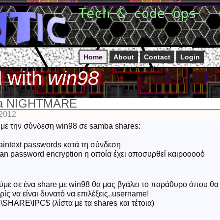
Tech & code ops
Home
About
Contact
Login
 with
win98
ba NIGHTMARE
 2012
ε την σύνδεση win98 σε samba shares:
laintext passwords κατά τη σύνδεση
an password encryption η οποία έχει αποσυρθεί καιροοοοό
ε σε ένα share με win98 θα μας βγάλει το παράθυρο όπου θα
ίς να είναι δυνατό να επιλέξεις..username!
\SHARE\IPC$ (λίστα με τα shares και τέτοια)