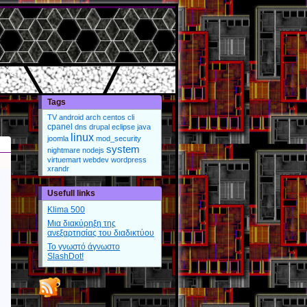
Tags
TV
android
arch
centos
cli
cpanel
dns
drupal
eclipse
java
linux
joomla
mod_security
system
nightmare
nodejs
virtuemart
webdev
wordpress
xrandr
Usefull links
Klima 500
Μια διακύρηξη της
ανεξαρτησίας του διαδικτύου
Το γνωστό άγνωστο
SlashDot!