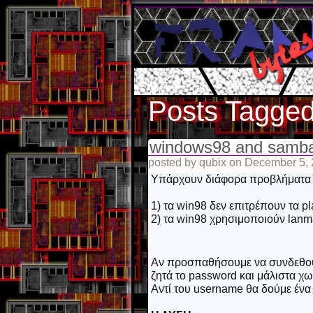
Posts Tagged
windows98 and sam
posted by qubix on December 5,
Υπάρχουν διάφορα προβλήματα μ
1) τα win98 δεν επιτρέπουν τα p
2) τα win98 χρησιμοποιούν lanm
Αν προσπαθήσουμε να συνδεθούμ
ζητά το password και μάλιστα χωρ
Αντί του username θα δούμε ένα 