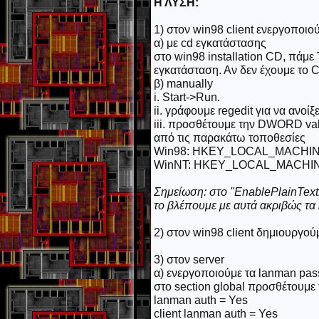
Η ΛΥΣΗ:
1) στον win98 client ενεργοποιο
α) με cd εγκατάστασης
στο win98 installation CD, πάμε
εγκατάσταση. Αν δεν έχουμε το 
β) manually
i. Start->Run.
ii. γράφουμε regedit για να ανοίξει
iii. προσθέτουμε την DWORD val
από τις παρακάτω τοποθεσίες
Win98: HKEY_LOCAL_MACHINE\
WinNT: HKEY_LOCAL_MACHINE\S
Σημείωση: στο "EnablePlainText
το βλέπουμε με αυτά ακριβώς τα 
2) στον win98 client δημιουργού
3) στον server
α) ενεργοποιούμε τα lanman pa
στο section global προσθέτουμε 
lanman auth = Yes
client lanman auth = Yes