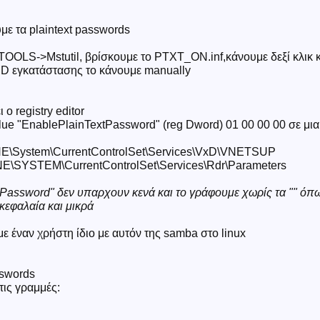
ύμε τα plaintext passwords
 TOOLS->Mstutil, βρίσκουμε το PTXT_ON.inf,κάνουμε δεξί κλικ 
CD εγκατάστασης το κάνουμε manually
 ο registry editor
ue "EnablePlainTextPassword" (reg Dword) 01 00 00 00 σε μια
System\CurrentControlSet\Services\VxD\VNETSUP
YSTEM\CurrentControlSet\Services\Rdr\Parameters
Password" δεν υπαρχουν κενά και το γράφουμε χωρίς τα "" όπ
κεφαλαία και μικρά
με έναν χρήστη ίδιο με αυτόν της samba στο linux
sswords
τις γραμμές: