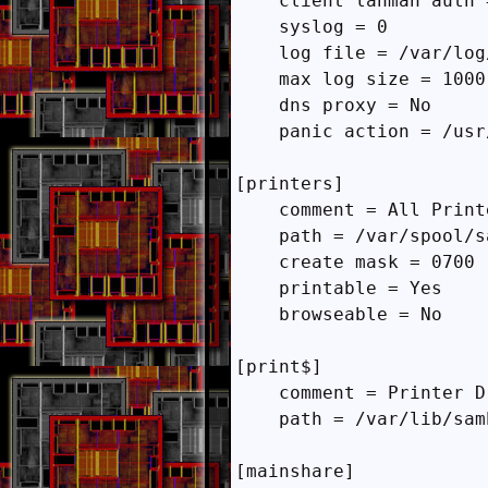
    client lanman auth =
    syslog = 0

    log file = /var/log
    max log size = 1000

    dns proxy = No

    panic action = /usr
[printers]

    comment = All Printe
    path = /var/spool/sa
    create mask = 0700

    printable = Yes

    browseable = No

[print$]

    comment = Printer Dr
    path = /var/lib/sam
[mainshare]
