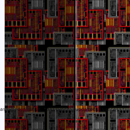
assword:* %n\n *password\supdated\ssuccessful