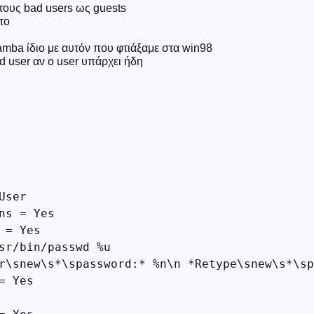
 τους bad users ως guests
το
amba ίδιο με αυτόν που φτιάξαμε στα win98
 user αν ο user υπάρχει ήδη
ser

ns = Yes

= Yes

sr/bin/passwd %u

r\snew\s*\spassword:* %n\n *Retype\snew\s*\sp
 Yes
