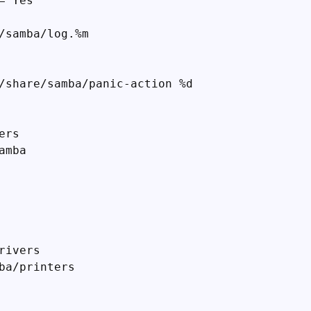
 Yes

/samba/log.%m

/share/samba/panic-action %d

rs

mba

ivers

ba/printers
