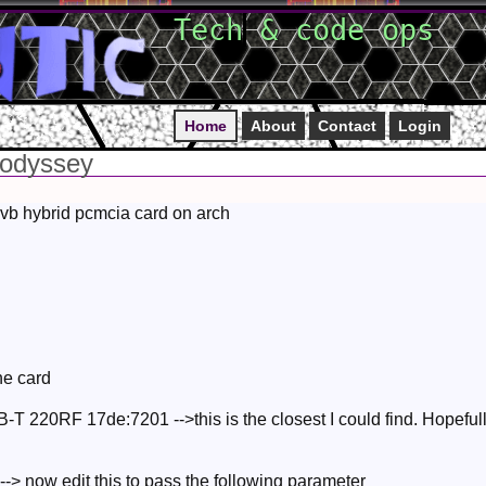
Tech & code ops
Home
About
Contact
Login
 odyssey
 dvb hybrid pcmcia card on arch
the card
T 220RF 17de:7201 -->this is the closest I could find. Hopeful
-> now edit this to pass the following parameter