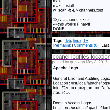
make
make install
w_scan -ft -L > channels.xspf
12) vlc channels.xspf
-->this works! Finaly!!
DONE
Tags:
dvb
,
linux
,
TV
Permalink
|
Comments (0)
| Last
cpanel logfiles locatio
posted by qubix on May 8, 2013
Apache Logs
General Error and Auditing Logs:
Location : /usr/local/apache/logs
Info : Όλα τα σφάλματα που "πιά
πάει εδώ.
Domain Access Logs:
Location : /usr/local/apache/dom