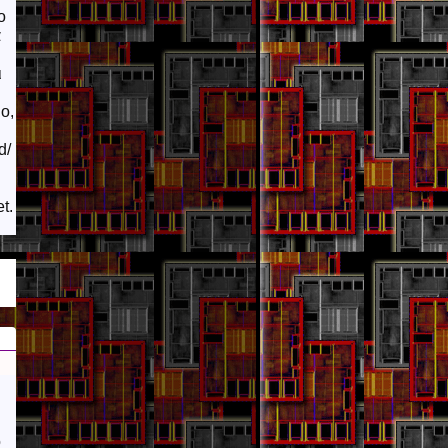
ο
α
ι
ο,
d/
t.
ο