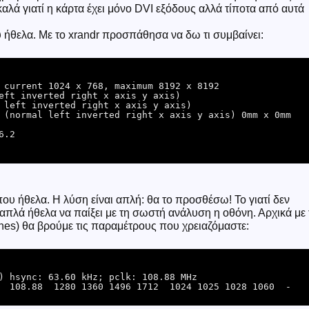
καλά γιατί η κάρτα έχει μόνο DVI εξόδους αλλά τίποτα από αυτά
ήθελα. Με το xrandr προσπάθησα να δω τι συμβαίνει:
 current 1024 x 768, maximum 8192 x 8192

eft inverted right x axis y axis)

 left inverted right x axis y axis)

 (normal left inverted right x axis y axis) 0mm x 0mm

ου ήθελα. Η λύση είναι απλή: θα το προσθέσω! Το γιατί δεν
απλά ήθελα να παίξει με τη σωστή ανάλυση η οθόνη. Αρχικά με 
ines) θα βρούμε τις παραμέτρους που χρειαζόμαστε:
  108.88  1280 1360 1496 1712  1024 1025 1028 1060  -