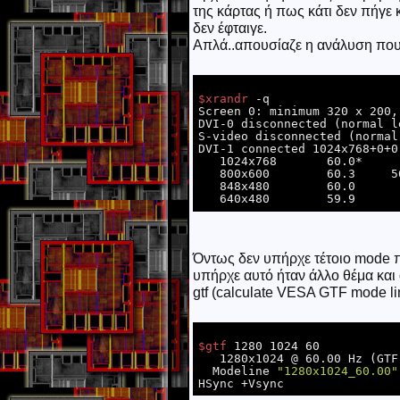
της κάρτας ή πως κάτι δεν πήγε 
δεν έφταιγε.
Απλά..απουσίαζε η ανάλυση που 
$xrandr
 -q

Screen 0: minimum 320 x 200,
DVI-0 disconnected (normal l
S-video disconnected (normal
DVI-1 connected 1024x768+0+0
   1024x768       60.0* 

   800x600        60.3     56.2  

   848x480        60.0  

Όντως δεν υπήρχε τέτοιο mode π
υπήρχε αυτό ήταν άλλο θέμα και 
gtf (calculate VESA GTF mode l
$gtf
 1280 1024 60

   1280x1024 @ 60.00 Hz (GTF) hsync: 63.60 kHz; pclk: 108.88 MHz

  Modeline 
"1280x1024_60.00"