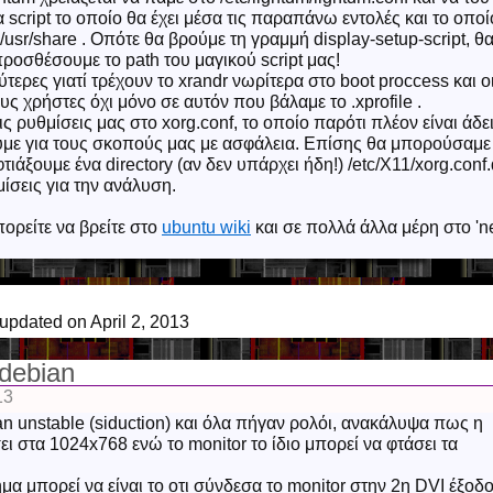
 script το οποίο θα έχει μέσα τις παραπάνω εντολές και το οποί
usr/share . Οπότε θα βρούμε τη γραμμή display-setup-script, θ
ροσθέσουμε το path του μαγικού script μας!
τερες γιατί τρέχουν το xrandr νωρίτερα στο boot proccess και ο
υς χρήστες όχι μόνο σε αυτόν που βάλαμε το .xprofile .
ις ρυθμίσεις μας στο xorg.conf, το οποίο παρότι πλέον είναι άδει
με για τους σκοπούς μας με ασφάλεια. Επίσης θα μπορούσαμε
 φτιάξουμε ένα directory (αν δεν υπάρχει ήδη!) /etc/X11/xorg.conf.
μίσεις για την ανάλυση.
ορείτε να βρείτε στο
ubuntu wiki
και σε πολλά άλλα μέρη στο 'ne
 updated on April 2, 2013
 debian
13
n unstable (siduction) και όλα πήγαν ρολόι, ανακάλυψα πως η
ει στα 1024x768 ενώ το monitor το ίδιο μπορεί να φτάσει τα
 μπορεί να είναι το οτι σύνδεσα το monitor στην 2η DVI έξοδ