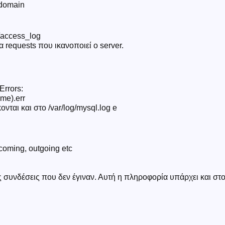
 domain
s/access_log
α requests που ικανοποιεί ο server.
Errors:
ame).err
κονται και στο /var/log/mysql.log e
ncoming, outgoing etc
 τις συνδέσεις που δεν έγιναν. Αυτή η πληροφορία υπάρχει και στ