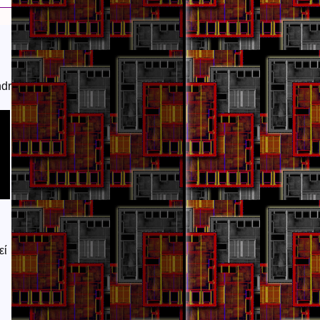
ndr
εί