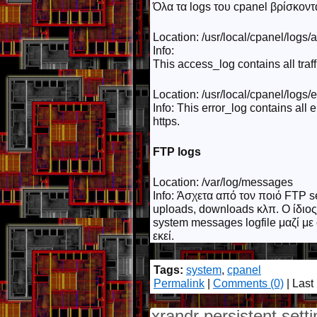
Όλα τα logs του cpanel βρίσκονται
Location: /usr/local/cpanel/logs
Info:
This access_log contains all tra
Location: /usr/local/cpanel/logs/
Info: This error_log contains all 
https.
FTP logs
Location: /var/log/messages
Info: Άσχετα από τον ποιό FTP se
uploads, downloads κλπ. Ο ίδιος
system messages logfile μαζί μ
εκεί.
Tags:
system
,
cpanel
Permalink
|
Comments (0)
| Last
xrandr persistent sett