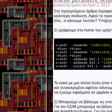
posted by qubix on April 2, 2013
Στο προηγούμενο άρθρο έγραψα 
καλύτερη ανάλυση. Αφού το προ
όλα...τι κάνουμε λοιπόν? Υπάρχο
1) γράφουμε στο home του χρήστη 
xrandr --newmode 
"1280x1024_
-HSync +Vsync

xrandr --newmode 
"1280x1024_
-HSync +Vsync

xrandr --addmode DVI-1 
"1280
xrandr --addmode DVI-1 
"1280
xrandr --output DVI-1 --mode
Το κακό με μια τέτοια λύση είναι
και συγκεκριμένα αφότου κάνουμ
να έχουμε σφάλματα σε applets
2) Μπορούμε να βάλουμε τις εντ
Για τον GDM μπορούμε να βάλουμε
/etc/kde4/kdm/Xsetup .Για τον lig