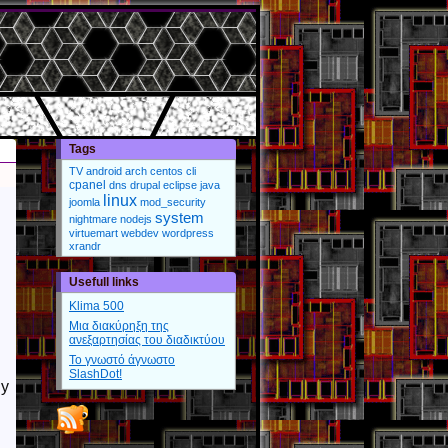
Tags
TV
android
arch
centos
cli
cpanel
dns
drupal
eclipse
java
linux
joomla
mod_security
system
nightmare
nodejs
virtuemart
webdev
wordpress
xrandr
Usefull links
Klima 500
Μια διακύρηξη της
ανεξαρτησίας του διαδικτύου
Το γνωστό άγνωστο
SlashDot!
ly