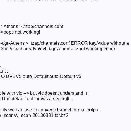
gr-Athens > .tzap/channels.conf
-->oops not working!
b-t/gr-Athens > .tzap/channels.conf ERROR key/value without a
3 of /usr/share/dvb/dvb-t/gr-Athens -->not working either
.
lt .
-O DVBV5 auto-Default auto-Default-v5
le with vlc --> but vlc doesnt understand it
 the default util throws a segfault..
ility we can use to convert channel format output
e/w_scan/w_scan-20130331.tar.bz2