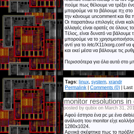
πούμε πως θέλουμε να τρέξει ένα
μπορούμε να το βάλουμε πχ στο /
την κάνουμε uncomment και θα π
Οι παραπάνω επιλογές είναι καλύ
αλλαγές είναι ορατές σε όλους το
Tέλος, είναι δυνατό να βάλουμε τ
μπορούμε να το χρησιμοποιήσου
αντί για το /etc/X11/xorg.conf να
και εκεί μέσα να βάλουμε τις ρυθ
Περισσότερα για όλα αυτά στο μπ
Tags:
linux
,
system
,
xrandr
Permalink
|
Comments (0)
| Last
monitor resolutions in
posted by qubix on March 31, 20
Αφού έστησα ένα pc με ένα debia
ανάλυση του monitor είχε κολλήσ
1280x1024.
Αρχικά σκέφτηκα πως το πρόβλημα