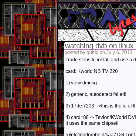
watching dvb on linux
posted by qubix on July 6, 2013
crude steps to install and use a
card: Kworld NB TV 220
1) view dmesg
2) generic, autodetect failed!
3) 17de:7203 -->this is the id of 
4) card=88 -> Tevion/KWorld DVB-
it uses the same chipset!
5)/etc/modprobe.d/saa7134.conf -