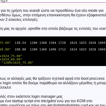
για τη χρήση του xrandr ώστε να προσθέσω ένα νέο mode για
σθέσω όμως, στην επόμενη επανεκκίνηση θα έχουν εξαφανιστεί
υν 2 εύκολες επιλογές:
μας το αρχείο .xprofile στο οποίο βάζουμε τις εντολές του xra
75.00"
  138.54  1280 1368 1504 1728  1024 1025 1028 1069  
60.00"
  108.88  1280 1360 1496 1712  1024 1025 1028 1060 
x1024_75.00"
x1024_60.00"
 
"1280x1024_75.00"
 πως οι αλλαγές μας θα τρέξουν σχετικά αργά στο boot proccess
ε login οπότε θα δούμε παράθυρα να αλλάζουν μέγεθος ή μπορ
 κλπκλπ
ολές στον εκάστοτε login manager μας
 ένα startup script στο /etc/gdm/ ενώ για τον KDM στο
htdm χρειάζεται να πάμε στο /etc/lightdm/lightdm.conf και να του