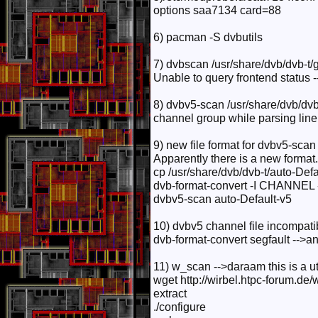
options saa7134 card=88
6) pacman -S dvbutils
7) dvbscan /usr/share/dvb/dvb-t/
Unable to query frontend status 
8) dvbv5-scan /usr/share/dvb/dv
channel group while parsing line 
9) new file format for dvbv5-scan
Apparently there is a new format.
cp /usr/share/dvb/dvb-t/auto-Defau
dvb-format-convert -I CHANNEL 
dvbv5-scan auto-Default-v5
10) dvbv5 channel file incompatib
dvb-format-convert segfault -->and
11) w_scan -->daraam this is a ut
wget http://wirbel.htpc-forum.d
extract
./configure