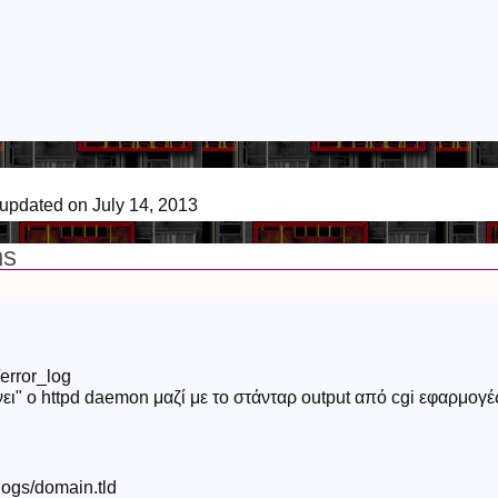
 updated on July 14, 2013
ns
/error_log
νει" ο httpd daemon μαζί με το στάνταρ output από cgi εφαρμογέ
logs/domain.tld